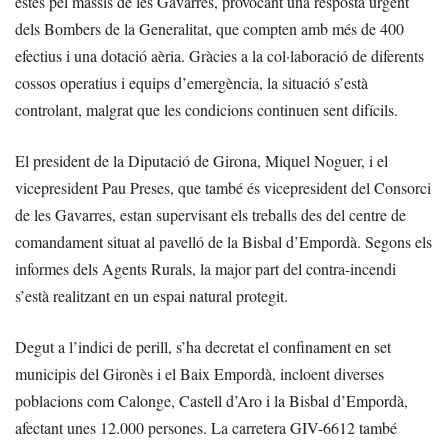
estès pel massís de les Gavarres, provocant una resposta urgent
dels Bombers de la Generalitat, que compten amb més de 400
efectius i una dotació aèria. Gràcies a la col·laboració de diferents
cossos operatius i equips d’emergència, la situació s’està
controlant, malgrat que les condicions continuen sent difícils.
El president de la Diputació de Girona, Miquel Noguer, i el
vicepresident Pau Preses, que també és vicepresident del Consorci
de les Gavarres, estan supervisant els treballs des del centre de
comandament situat al pavelló de la Bisbal d’Empordà. Segons els
informes dels Agents Rurals, la major part del contra-incendi
s’està realitzant en un espai natural protegit.
Degut a l’indici de perill, s’ha decretat el confinament en set
municipis del Gironès i el Baix Empordà, incloent diverses
poblacions com Calonge, Castell d’Aro i la Bisbal d’Empordà,
afectant unes 12.000 persones. La carretera GIV-6612 també