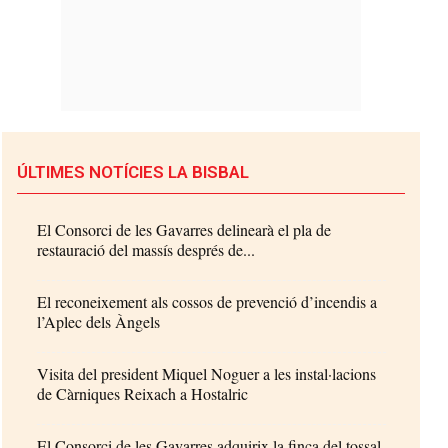
ÚLTIMES NOTÍCIES LA BISBAL
El Consorci de les Gavarres delinearà el pla de
restauració del massís després de...
El reconeixement als cossos de prevenció d’incendis a
l’Aplec dels Àngels
Visita del president Miquel Noguer a les instal·lacions
de Càrniques Reixach a Hostalric
El Consorci de les Gavarres adquirix la finca del tossal