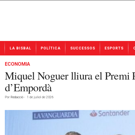
N
LA BISBAL
POLÍTICA
SUCCESSOS
ESPORTS
o
t
í
ECONOMIA
c
Miquel Noguer lliura el Premi
i
e
d’Empordà
s
d
Por
Redacció
-
1 de juliol de 2026
e
L
a
B
i
s