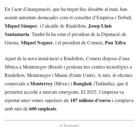
En l’acte d’inauguració, que ha tingut lloc dissabte al matí, han
assistit autoritats destacades com el conseller d’Empresa i Treball,
Miquel Sàmper
Josep Lluís
, i l’alcalde de Riudellots,
Santamaria
. També hi ha estat el president de la Diputació de
Miquel Noguer
Pau Xifra
Girona,
, i el president de Comexi,
.
Apart de la nova instal·lació a Riudellots, Comexi disposa d’una
fàbrica a Montenegro (Brasil) i gestiona tres centres tecnològics a
Riudellots, Montenegro i Miami (Estats Units). A més, té oficines
Monterrey
Bangkok
comercials a
(Mèxic) i
(Tailàndia), que li
permeten accedir a mercats emergents. El 2025, l’empresa va
187 milions d’euros
reportar unes ventes superiors als
i comptava
600 empleats
amb més de
.
- Et Recomanem -