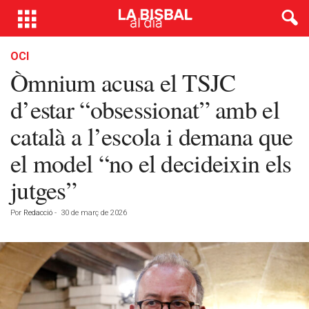
OCI
Òmnium acusa el TSJC
d’estar “obsessionat” amb el
català a l’escola i demana que
el model “no el decideixin els
jutges”
Por
Redacció
-
30 de març de 2026