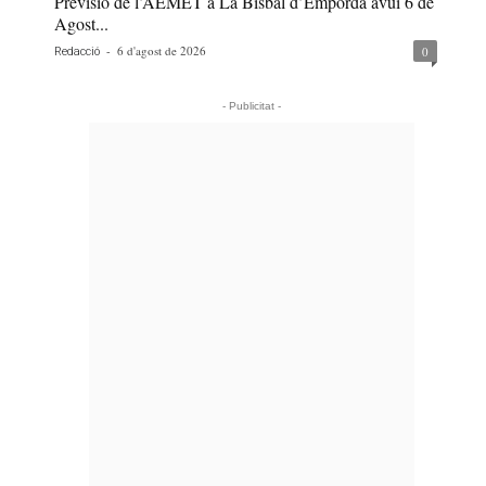
Previsió de l’AEMET a La Bisbal d’Empordà avui 6 de
Agost...
-
6 d'agost de 2026
0
Redacció
- Publicitat -