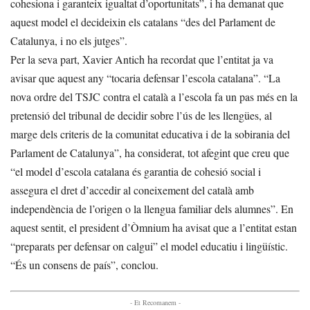
cohesiona i garanteix igualtat d’oportunitats”, i ha demanat que
aquest model el decideixin els catalans “des del Parlament de
Catalunya, i no els jutges”.
Per la seva part, Xavier Antich ha recordat que l’entitat ja va
avisar que aquest any “tocaria defensar l’escola catalana”. “La
nova ordre del TSJC contra el català a l’escola fa un pas més en la
pretensió del tribunal de decidir sobre l’ús de les llengües, al
marge dels criteris de la comunitat educativa i de la sobirania del
Parlament de Catalunya”, ha considerat, tot afegint que creu que
“el model d’escola catalana és garantia de cohesió social i
assegura el dret d’accedir al coneixement del català amb
independència de l’origen o la llengua familiar dels alumnes”. En
aquest sentit, el president d’Òmnium ha avisat que a l’entitat estan
“preparats per defensar on calgui” el model educatiu i lingüístic.
“És un consens de país”, conclou.
- Et Recomanem -