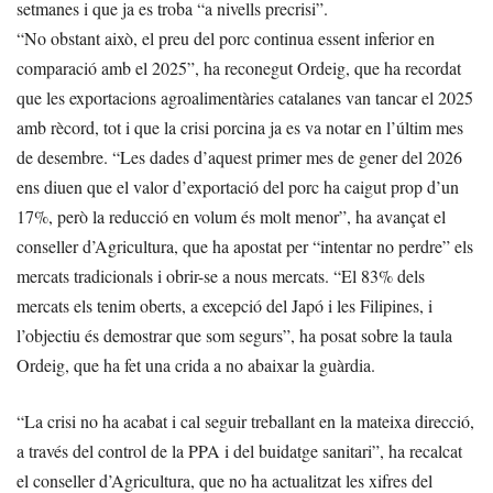
setmanes i que ja es troba “a nivells precrisi”.
“No obstant això, el preu del porc continua essent inferior en
comparació amb el 2025”, ha reconegut Ordeig, que ha recordat
que les exportacions agroalimentàries catalanes van tancar el 2025
amb rècord, tot i que la crisi porcina ja es va notar en l’últim mes
de desembre. “Les dades d’aquest primer mes de gener del 2026
ens diuen que el valor d’exportació del porc ha caigut prop d’un
17%, però la reducció en volum és molt menor”, ha avançat el
conseller d’Agricultura, que ha apostat per “intentar no perdre” els
mercats tradicionals i obrir-se a nous mercats. “El 83% dels
mercats els tenim oberts, a excepció del Japó i les Filipines, i
l’objectiu és demostrar que som segurs”, ha posat sobre la taula
Ordeig, que ha fet una crida a no abaixar la guàrdia.
“La crisi no ha acabat i cal seguir treballant en la mateixa direcció,
a través del control de la PPA i del buidatge sanitari”, ha recalcat
el conseller d’Agricultura, que no ha actualitzat les xifres del