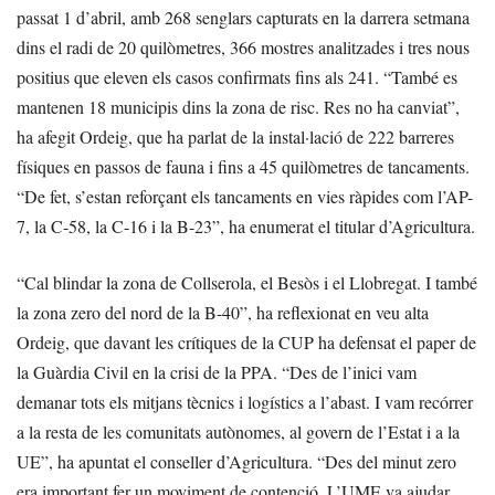
passat 1 d’abril, amb 268 senglars capturats en la darrera setmana
dins el radi de 20 quilòmetres, 366 mostres analitzades i tres nous
positius que eleven els casos confirmats fins als 241. “També es
mantenen 18 municipis dins la zona de risc. Res no ha canviat”,
ha afegit Ordeig, que ha parlat de la instal·lació de 222 barreres
físiques en passos de fauna i fins a 45 quilòmetres de tancaments.
“De fet, s’estan reforçant els tancaments en vies ràpides com l’AP-
7, la C-58, la C-16 i la B-23”, ha enumerat el titular d’Agricultura.
“Cal blindar la zona de Collserola, el Besòs i el Llobregat. I també
la zona zero del nord de la B-40”, ha reflexionat en veu alta
Ordeig, que davant les crítiques de la CUP ha defensat el paper de
la Guàrdia Civil en la crisi de la PPA. “Des de l’inici vam
demanar tots els mitjans tècnics i logístics a l’abast. I vam recórrer
a la resta de les comunitats autònomes, al govern de l’Estat i a la
UE”, ha apuntat el conseller d’Agricultura. “Des del minut zero
era important fer un moviment de contenció. L’UME va ajudar