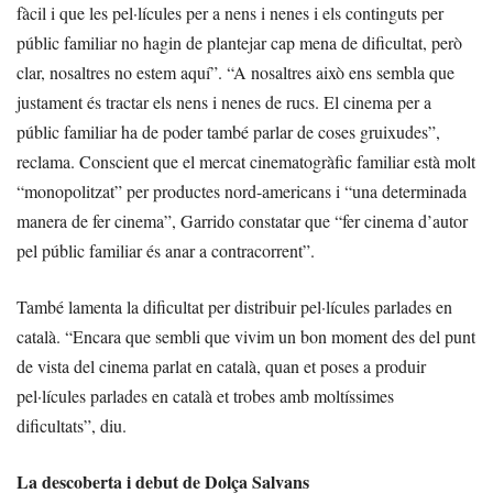
fàcil i que les pel·lícules per a nens i nenes i els continguts per
públic familiar no hagin de plantejar cap mena de dificultat, però
clar, nosaltres no estem aquí”. “A nosaltres això ens sembla que
justament és tractar els nens i nenes de rucs. El cinema per a
públic familiar ha de poder també parlar de coses gruixudes”,
reclama. Conscient que el mercat cinematogràfic familiar està molt
“monopolitzat” per productes nord-americans i “una determinada
manera de fer cinema”, Garrido constatar que “fer cinema d’autor
pel públic familiar és anar a contracorrent”.
També lamenta la dificultat per distribuir pel·lícules parlades en
català. “Encara que sembli que vivim un bon moment des del punt
de vista del cinema parlat en català, quan et poses a produir
pel·lícules parlades en català et trobes amb moltíssimes
dificultats”, diu.
La descoberta i debut de Dolça Salvans