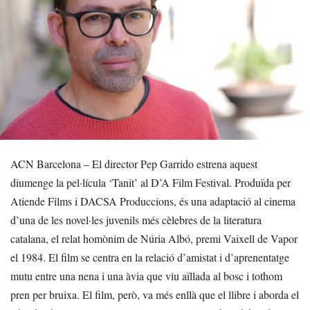
ACN Barcelona – El director Pep Garrido estrena aquest
diumenge la pel·lícula ‘Tanit’ al D’A Film Festival. Produïda per
Atiende Films i DACSA Produccions, és una adaptació al cinema
d’una de les novel·les juvenils més cèlebres de la literatura
catalana, el relat homònim de Núria Albó, premi Vaixell de Vapor
el 1984. El film se centra en la relació d’amistat i d’aprenentatge
mutu entre una nena i una àvia que viu aïllada al bosc i tothom
pren per bruixa. El film, però, va més enllà que el llibre i aborda el