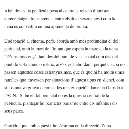
Així, doncs, la pel·lícula posa al centre la relació d’amistat,
aprenentatge i transferència entre els dos personatges i com la
nena es convertirà en una aprenenta de bruixa.
L’adaptació al cinema, però, aborda amb més profunditat el dol
perinatal, amb la mort de l’infant que espera la mare de la nena.
“D’uns anys ençà, tant des del punt de vista social com des del
punt de vista clínic o mèdic, això s’està abordant, perquè clar, si no
passen aquestes coses estranyíssimes, que és que hi ha moltíssimes
famílies que travessen per situacions d’aquest tipus en silenci, com
si fos una vergonya o com si fos una excepció”, lamenta Garrido a
l’ACN. Si bé el dol perinatal no és la qüestió central de la
pel·lícula, plantejar-ho permetrà parlar-ne entre els infantis i els
seus pares.
Garrido, que amb aquest film s’estrena en la direcció d’una