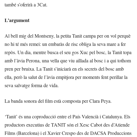
també s’oferirà a 3Cat.
L’argument
Al bell mig del Montseny, la petita Tanit campa per on vol perquè
no hi té més remei: un embaràs de risc obliga la seva mare a fer
repòs. Un dia, mentre busca el seu gos Xuc pel bosc, la Tanit topa
amb l’àvia Perona, una vella que viu aïllada al bosc i a qui tothom
pren per bruixa. La Tanit s’iniciarà en els secrets del bosc amb
ella, però la salut de l’àvia empitjora per moments fent perillar la
seva salvatge forma de vida.
La banda sonora del film està composta per Clara Peya.
‘Tanit’ és una coproducció entre el País Valencià i Catalunya. Els
productors executius de TANIT són el Xesc Cabot des d’Atiende
Films (Barcelona) i el Xavier Crespo des de DACSA Produccions