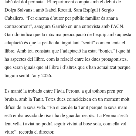
tabú del dol perinatal. El repartiment compta amb el debut de
Dolça Salvans i amb Isabel Rocatti, Sara Espígul i Sergio
Caballero. “Fer cinema d’autor per públic familiar és anar a
contracorrent”, assegura Garrido en una entrevista amb l’ACN.
Garrido indica que la màxima preocupació de l’equip amb aquesta
adaptació és que la pel·lícula tingui tant “sentit” com en tenia el
llibre. Amb tot, constata que l’adaptació ha estat “bonica” i que hi
ha aspectes del llibre, com la relació entre les dues protagonistes,
que seran iguals que al llibre i d’altres que s’han actualitzat perquè
tinguin sentit l’any 2026.
Es manté la trobada entre l’àvia Perona, a qui tothom pren per
bruixa, amb la Tanit. Totes dues coincideixen en un moment molt
difícil de la seva vida. “En el cas de la Tanit perquè la seva mare
està embarassada de risc i ha de guardar respòs. La Perona s’està
fent vella i aviat no podrà seguir vivint al bosc sola, com ella vol
viure”, recorda el director.