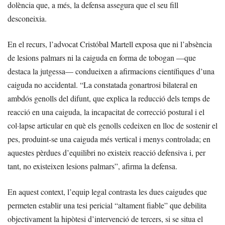
dolència que, a més, la defensa assegura que el seu fill
desconeixia.
En el recurs, l’advocat Cristóbal Martell exposa que ni l’absència
de lesions palmars ni la caiguda en forma de tobogan —que
destaca la jutgessa— condueixen a afirmacions científiques d’una
caiguda no accidental. “La constatada gonartrosi bilateral en
ambdós genolls del difunt, que explica la reducció dels temps de
reacció en una caiguda, la incapacitat de correcció postural i el
col·lapse articular en què els genolls cedeixen en lloc de sostenir el
pes, produint-se una caiguda més vertical i menys controlada; en
aquestes pèrdues d’equilibri no existeix reacció defensiva i, per
tant, no existeixen lesions palmars”, afirma la defensa.
En aquest context, l’equip legal contrasta les dues caigudes que
permeten establir una tesi pericial “altament fiable” que debilita
objectivament la hipòtesi d’intervenció de tercers, si se situa el