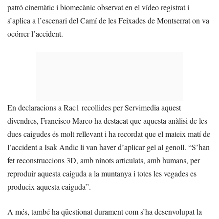
patró cinemàtic i biomecànic observat en el vídeo registrat i
s’aplica a l’escenari del Camí de les Feixades de Montserrat on va
ocórrer l’accident.
En declaracions a Rac1 recollides per Servimedia aquest
divendres, Francisco Marco ha destacat que aquesta anàlisi de les
dues caigudes és molt rellevant i ha recordat que el mateix matí de
l’accident a Isak Andic li van haver d’aplicar gel al genoll. “S’han
fet reconstruccions 3D, amb ninots articulats, amb humans, per
reproduir aquesta caiguda a la muntanya i totes les vegades es
produeix aquesta caiguda”.
A més, també ha qüestionat durament com s’ha desenvolupat la