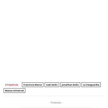
ETIQUETAS
Francisco Marco
Isak Andic
Jonathan Andic
La Vanguardia
Mutua Universal
- Publicitat -