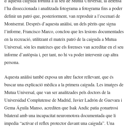
d’aquesta caiguda fortuïta a la seu de Mutua Universal, la defensa
l’ha disseccionada i analitzada fotograma a fotograma fins a poder
definir un patró que, posteriorment, van reproduir a l’escenari de
Montserrat. Després d’aquesta anàlisi, un dels pèrits que signa
l’informe, Francisco Marco, conclou que les lesions documentades
en la recreació, utilitzant el mateix patró de la caiguda a Mutua
Universal, són les mateixes que els forenses van acreditar en el seu
informe d’autòpsia i, per tant, no hi va poder intervenir cap altra
persona.
Aquesta anàlisi també exposa un altre factor rellevant, que és
buscar una explicació mèdica a la primera caiguda. Les imatges de
Mutua Universal, que van ser analitzades pels doctors de la
Universidad Complutense de Madrid, Javier Ladrón de Guevara i
Gema Águila Manso, acrediten que Isak Andic patia gonartrosi
bilateral amb una incapacitat neuromotora documentada que li
impedia “activar el reflex protector davant una caiguda”. Una