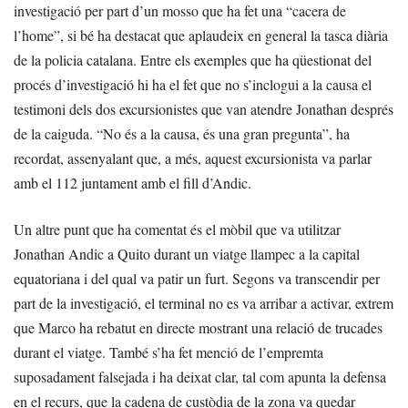
investigació per part d’un mosso que ha fet una “cacera de
l’home”, si bé ha destacat que aplaudeix en general la tasca diària
de la policia catalana. Entre els exemples que ha qüestionat del
procés d’investigació hi ha el fet que no s’inclogui a la causa el
testimoni dels dos excursionistes que van atendre Jonathan després
de la caiguda. “No és a la causa, és una gran pregunta”, ha
recordat, assenyalant que, a més, aquest excursionista va parlar
amb el 112 juntament amb el fill d’Andic.
Un altre punt que ha comentat és el mòbil que va utilitzar
Jonathan Andic a Quito durant un viatge llampec a la capital
equatoriana i del qual va patir un furt. Segons va transcendir per
part de la investigació, el terminal no es va arribar a activar, extrem
que Marco ha rebatut en directe mostrant una relació de trucades
durant el viatge. També s’ha fet menció de l’empremta
suposadament falsejada i ha deixat clar, tal com apunta la defensa
en el recurs, que la cadena de custòdia de la zona va quedar