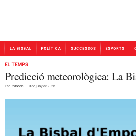
N
LA BISBAL
POLÍTICA
SUCCESSOS
ESPORTS
o
t
í
EL TEMPS
c
Predicció meteorològica: La B
i
e
Por
Redacció
-
10 de juny de 2026
s
d
e
L
a
B
i
s