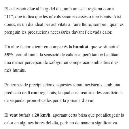
clar
El cel estarà
al llarg del dia, amb un estat registrat com a
“11”, que indica que les núvols seran escasses o inexistents. Així
doncs, és un dia ideal per activitats a l’aire lliure, sempre i quan es
prenguin les precaucions necessàries davant l’elevada calor.
humitat
Un altre factor a tenir en compte és la
, que se situarà al
35%
, contribuïnt a la sensació de calidesa, però també facilitant
una menor percepció de xafogor en comparació amb altres dies
més humits.
En termes de precipitacions, aquestes seran inexistents, amb una
0 mm
predicció de
registrats, la qual cosa reafirma les condicions
de sequedat pronosticades per a la jornada d’avui.
vent
20 km/h
El
bufarà a
, aportant certa brisa que pot alleugerir la
calor en algunes hores del dia, però no de manera significativa.