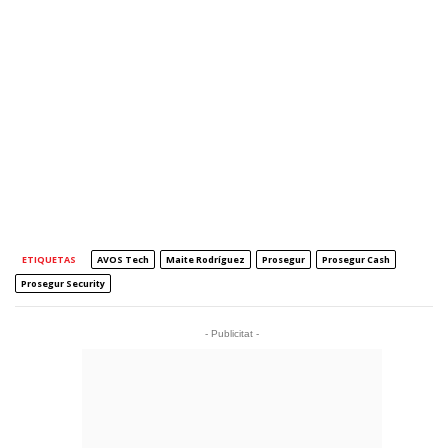
ETIQUETAS
AVOS Tech
Maite Rodríguez
Prosegur
Prosegur Cash
Prosegur Security
- Publicitat -