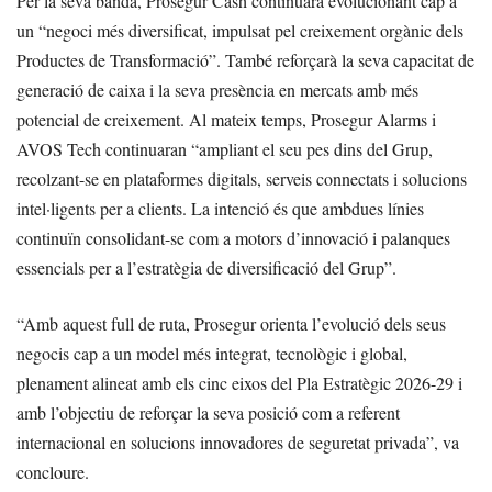
Per la seva banda, Prosegur Cash continuarà evolucionant cap a
un “negoci més diversificat, impulsat pel creixement orgànic dels
Productes de Transformació”. També reforçarà la seva capacitat de
generació de caixa i la seva presència en mercats amb més
potencial de creixement. Al mateix temps, Prosegur Alarms i
AVOS Tech continuaran “ampliant el seu pes dins del Grup,
recolzant-se en plataformes digitals, serveis connectats i solucions
intel·ligents per a clients. La intenció és que ambdues línies
continuïn consolidant-se com a motors d’innovació i palanques
essencials per a l’estratègia de diversificació del Grup”.
“Amb aquest full de ruta, Prosegur orienta l’evolució dels seus
negocis cap a un model més integrat, tecnològic i global,
plenament alineat amb els cinc eixos del Pla Estratègic 2026-29 i
amb l’objectiu de reforçar la seva posició com a referent
internacional en solucions innovadores de seguretat privada”, va
concloure.