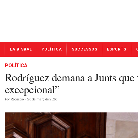
N
LA BISBAL
POLÍTICA
SUCCESSOS
ESPORTS
o
t
í
POLÍTICA
c
Rodríguez demana a Junts que vo
i
e
excepcional”
s
d
Por
Redacció
-
26 de març de 2026
e
L
a
B
i
s