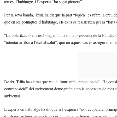
temes d’habitatge, i l’experta “ha sigut pionera”.
Per la seva banda, Trilla ha dit que la part “lògica” és rebre la creu 
que en les polítiques d’habitatge, els èxits es resisteixen per la “forta
“La polarització ens està ofegant”, ha dit la presidenta de la Fundaci
“intentar arribar a l’èxit absolut”, que en aquest cas és assegurar el 
De fet, Trilla ha alertat que veu el futur amb “preocupació”. Ha conside
contraposició” del creixement demogràfic amb la necessitat de més eq
ambiental.
L’experta en habitatge ha dit que si l’esquerra “no recupera el principi
d’infraestructures necessàries i es “limita a gestionar l’escassetat”, to