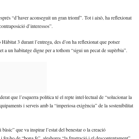
després “d’haver aconseguit un gran triomf”. Tot i això, ha reflexionat
 contraposició d’interessos”.
ó Hàbitat 3 durant l’entrega, des d’on ha reflexionat que potser
dret a un habitatge digne per a tothom “sigui un pecat de supèrbia”.
rat que l’esquerra política té el repte intel·lectual de “solucionar la
uipaments i serveis amb la “imperiosa exigència” de la sostenibilitat
 bàsic” que va inspirar l’estat del benestar o la creació
t i fer-ho de “bona fe”, aleshores “la frustració i el descontentament”