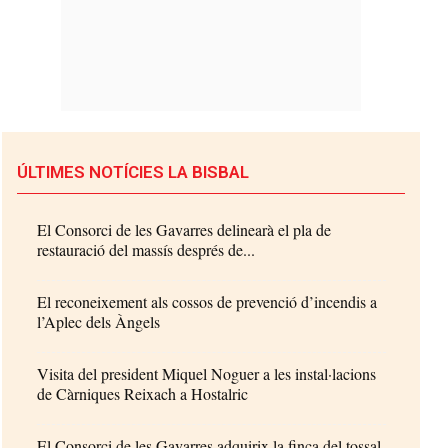
ÚLTIMES NOTÍCIES LA BISBAL
El Consorci de les Gavarres delinearà el pla de
restauració del massís després de...
El reconeixement als cossos de prevenció d’incendis a
l’Aplec dels Àngels
Visita del president Miquel Noguer a les instal·lacions
de Càrniques Reixach a Hostalric
El Consorci de les Gavarres adquirix la finca del tossal