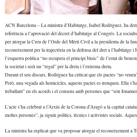
ACN Barcelona – La ministra d’Habitatge, Isabel Rodríguez, ha deman
referència a l’aprovació del decret d’habitatge al Congrés. La social
per atorgar la Creu de l’Orde del Mèrit Civil a la presidenta de la fu
reconeixement per la trajectòria en la defensa del dret a l’habitatge i 
l’esquerra política “no recupera el principi bàsic” de l’estat de benesta
la societat i serà un “regal” per la dreta i l’extrema dreta.
Durant el seu discurs, Rodríguez ha criticat que els pactes “no venen”
Però, una vegada als hemicicles, aquests pactes es trenquen. Ella s’ha 
treballant” en els acords i el consens amb persones que “són fonamen
L’acte s’ha celebrat a l’Arxiu de la Corona d’Aragó a la capital catalan
moltes persones”, ja siguin polítics, tècnics i activistes socials. A
La ministra ha explicat que va proposar atorgar el reconeixement a 