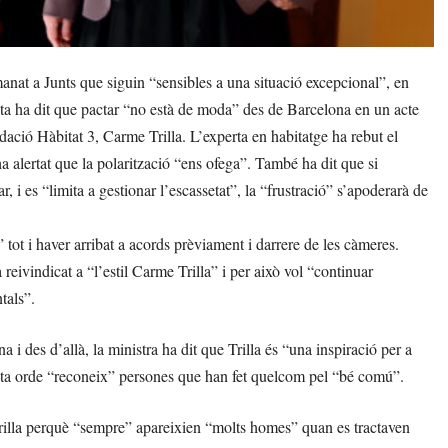
at a Junts que siguin “sensibles a una situació excepcional”, en
ista ha dit que pactar “no està de moda” des de Barcelona en un acte
ndació Hàbitat 3, Carme Trilla. L’experta en habitatge ha rebut el
ha alertat que la polarització “ens ofega”. També ha dit que si
r, i es “limita a gestionar l’escassetat”, la “frustració” s’apoderarà de
 tot i haver arribat a acords prèviament i darrere de les càmeres.
reivindicat a “l’estil Carme Trilla” i per això vol “continuar
tals”.
a i des d’allà, la ministra ha dit que Trilla és “una inspiració per a
questa orde “reconeix” persones que han fet quelcom pel “bé comú”.
Trilla perquè “sempre” apareixien “molts homes” quan es tractaven