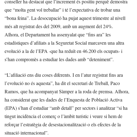
conseller ha destacat que l’increment és positiu perquè demostra
que “molta gent vol treballar” i té l’expectativa de trobar una
“bona feina”. La desocupació ha pujat aquest trimestre al nivell
més alt registrat des del 2009, amb un augment del 24%.
Alhora, el Departament ha assenyalat que “fins ara” les
estadístiques d’afiliats a la Seguretat Social marcaven una altra
evolució a la de l’EPA -que ha reduït en 46.200 els ocupats- i
s’han compromès a estudiar les dades amb “deteniment”.
“L’afiliació ens diu coses diferents. I en l’atur registrat fins ara
l’evolució no és aquesta”, ha dit el secretari de Treball, Paco
Ramos, que ha acompanyat Sàmper a la roda de premsa. Alhora,
ha considerat que les dades de l’Enquesta de Població Activa
(EPA) s’han d’estudiar “amb detall” per sectors i analitzar “si ha
tingut incidència el comerç o l’àmbit turístic i veure si hem de
reforçar l’estratègia de desestacionalització o els efectes de la
situació internacional”.