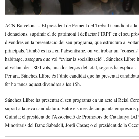
ACN Barcelona – El president de Foment del Treball i candidat a la r
i donacions, suprimir el de patrimoni i deflactar l’IRPF en el seu pr
divendres en la presentació del seu programa, que estructura al voltan
principals. També es fixa en l’absentisme, on vol trobar un “consens” i
habitatge, assegura que vol “evitar la socialització”. Sánchez Llibre 
al voltant de 1.800 vots, uns dos terços del total, segons ha explicat.
Per ara, Sánchez Llibre és l’únic candidat que ha presentat candidatu
fer-ho tanca aquest divendres a les 15h.
Sánchez Llibre ha presentat el seu programa en un acte al Reial Ce
suport a la seva candidatura. Entre els més de cinquanta empresaris pr
Guinda; el president de l’Associació de Promotors de Catalunya (APC
Minoritaris del Banc Sabadell, Jordi Casas; o el president de la Cecot