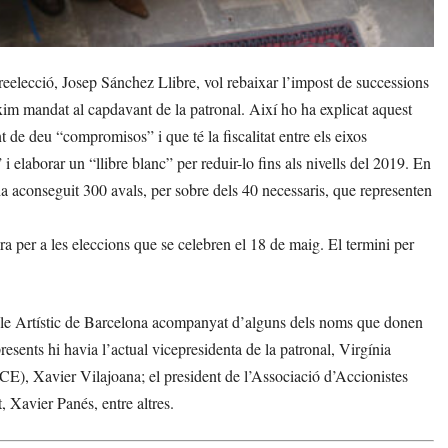
eelecció, Josep Sánchez Llibre, vol rebaixar l’impost de successions
òxim mandat al capdavant de la patronal. Així ho ha explicat aquest
t de deu “compromisos” i que té la fiscalitat entre els eixos
 elaborar un “llibre blanc” per reduir-lo fins als nivells del 2019. En
ha aconseguit 300 avals, per sobre dels 40 necessaris, que representen
ra per a les eleccions que se celebren el 18 de maig. El termini per
rcle Artístic de Barcelona acompanyat d’alguns dels noms que donen
esents hi havia l’actual vicepresidenta de la patronal, Virgínia
E), Xavier Vilajoana; el president de l’Associació d’Accionistes
, Xavier Panés, entre altres.