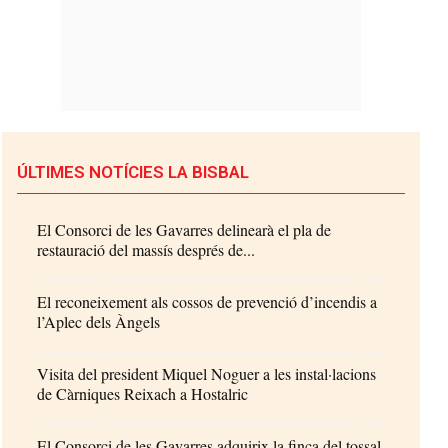
ÚLTIMES NOTÍCIES LA BISBAL
El Consorci de les Gavarres delinearà el pla de
restauració del massís després de...
El reconeixement als cossos de prevenció d’incendis a
l’Aplec dels Àngels
Visita del president Miquel Noguer a les instal·lacions
de Càrniques Reixach a Hostalric
El Consorci de les Gavarres adquirix la finca del tossal