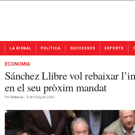
N
LA BISBAL
POLÍTICA
SUCCESSOS
ESPORTS
o
t
í
ECONOMIA
c
Sánchez Llibre vol rebaixar l’i
i
e
en el seu pròxim mandat
s
d
Por
Redacció
-
8 de maig de 2026
e
L
a
B
i
s