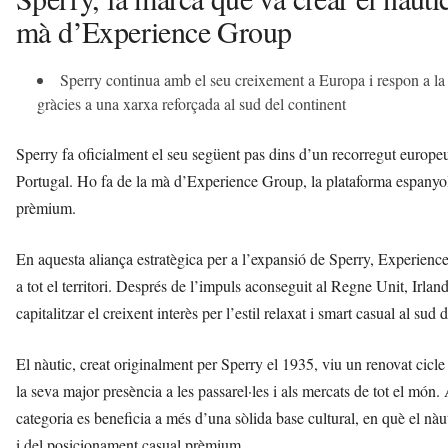
mà d’Experience Group
Sperry continua amb el seu creixement a Europa i respon a la c
gràcies a una xarxa reforçada al sud del continent
Sperry fa oficialment el seu següent pas dins d’un recorregut europ
Portugal. Ho fa de la mà d’Experience Group, la plataforma espanyol
prèmium.
En aquesta aliança estratègica per a l’expansió de Sperry, Experienc
a tot el territori. Després de l’impuls aconseguit al Regne Unit, Irlan
capitalitzar el creixent interès per l’estil relaxat i smart casual al sud
El nàutic, creat originalment per Sperry el 1935, viu un renovat cicle 
la seva major presència a les passarel·les i als mercats de tot el mó
categoria es beneficia a més d’una sòlida base cultural, en què el nàut
i del posicionament casual prèmium.