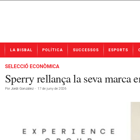
N
LA BISBAL
POLÍTICA
SUCCESSOS
ESPORTS
o
t
í
SELECCIÓ ECONÒMICA
c
Sperry rellança la seva marca e
i
e
Por
Jordi González
-
17 de juny de 2026
s
d
e
L
a
B
i
s