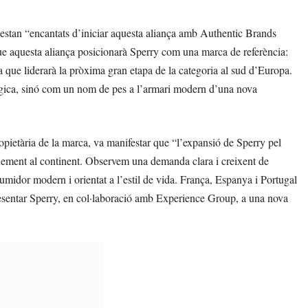
estan “encantats d’iniciar aquesta aliança amb Authentic Brands
e aquesta aliança posicionarà Sperry com una marca de referència:
 que liderarà la pròxima gran etapa de la categoria al sud d’Europa.
lgica, sinó com un nom de pes a l’armari modern d’una nova
ietària de la marca, va manifestar que “l’expansió de Sperry pel
ixement al continent. Observem una demanda clara i creixent de
idor modern i orientat a l’estil de vida. França, Espanya i Portugal
resentar Sperry, en col·laboració amb Experience Group, a una nova