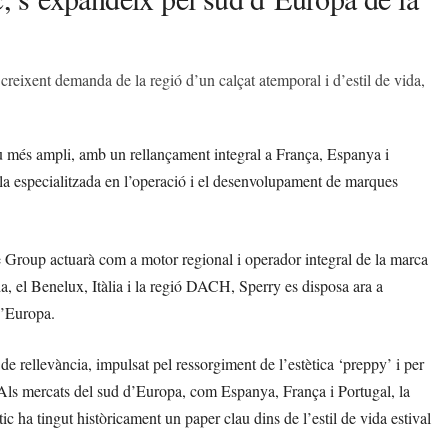
reixent demanda de la regió d’un calçat atemporal i d’estil de vida,
eu més ampli, amb un rellançament integral a França, Espanya i
a especialitzada en l’operació i el desenvolupament de marques
e Group actuarà com a motor regional i operador integral de la marca
da, el Benelux, Itàlia i la regió DACH, Sperry es disposa ara a
 d’Europa.
de rellevància, impulsat pel ressorgiment de l’estètica ‘preppy’ i per
n. Als mercats del sud d’Europa, com Espanya, França i Portugal, la
ic ha tingut històricament un paper clau dins de l’estil de vida estival