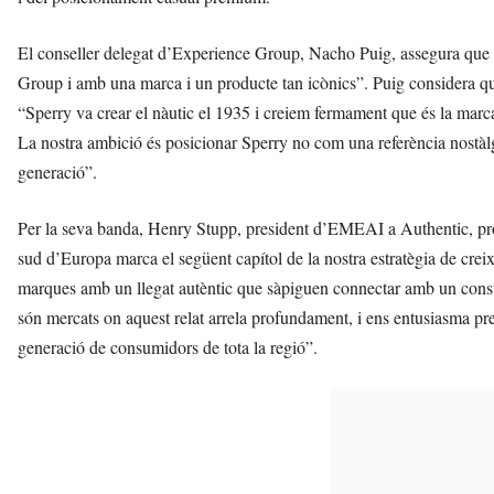
El conseller delegat d’Experience Group, Nacho Puig, assegura que 
Group i amb una marca i un producte tan icònics”. Puig considera qu
“Sperry va crear el nàutic el 1935 i creiem fermament que és la marca
La nostra ambició és posicionar Sperry no com una referència nostà
generació”.
Per la seva banda, Henry Stupp, president d’EMEAI a Authentic, prop
sud d’Europa marca el següent capítol de la nostra estratègia de cre
marques amb un llegat autèntic que sàpiguen connectar amb un consum
són mercats on aquest relat arrela profundament, i ens entusiasma p
generació de consumidors de tota la regió”.