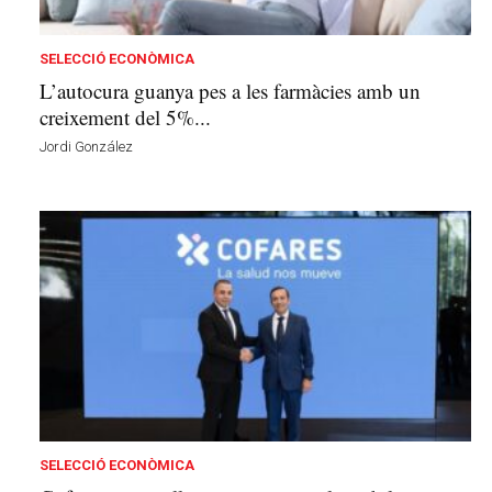
b
a
l
SELECCIÓ ECONÒMICA
d
L’autocura guanya pes a les farmàcies amb un
e
creixement del 5%...
l
Jordi González
'
E
m
p
o
r
d
à
a
v
u
i
SELECCIÓ ECONÒMICA