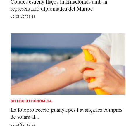
Cofares estreny llaços internacionals amb la
representació diplomàtica del Marroc
Jordi González
SELECCIÓ ECONÒMICA
La fotoproteecció guanya pes i avança les compres
de solars al...
Jordi González