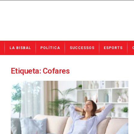
N
LA BISBAL
POLÍTICA
SUCCESSOS
ESPORTS
o
t
í
c
Etiqueta: Cofares
i
e
s
d
e
L
a
B
i
s