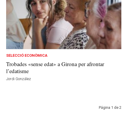
SELECCIÓ ECONÒMICA
Trobades «sense edat» a Girona per afrontar
l’edatisme
Jordi González
Página 1 de 2