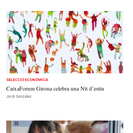
SELECCIÓ ECONÒMICA
CaixaForum Girona celebra una Nit d’estiu
Jordi González