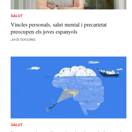
b
a
l
SALUT
d
Vincles personals, salut mental i precarietat
e
preocupen els joves espanyols
l
Jordi González
'
E
m
p
o
r
d
à
a
v
u
i
SALUT