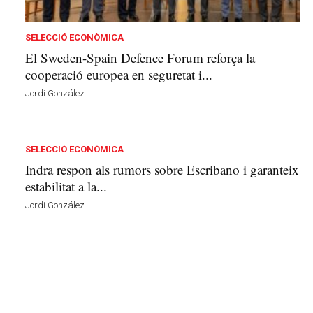
b
a
l
SELECCIÓ ECONÒMICA
d
El Sweden-Spain Defence Forum reforça la
e
cooperació europea en seguretat i...
l
Jordi González
'
E
m
p
SELECCIÓ ECONÒMICA
o
Indra respon als rumors sobre Escribano i garanteix
r
estabilitat a la...
d
à
Jordi González
a
v
u
i