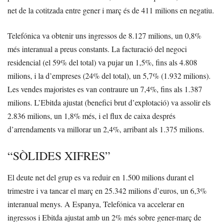
net de la cotitzada entre gener i març és de 411 milions en negatiu.
Telefónica va obtenir uns ingressos de 8.127 milions, un 0,8%
més interanual a preus constants. La facturació del negoci
residencial (el 59% del total) va pujar un 1,5%, fins als 4.808
milions, i la d’empreses (24% del total), un 5,7% (1.932 milions).
Les vendes majoristes es van contraure un 7,4%, fins als 1.387
milions. L’Ebitda ajustat (benefici brut d’explotació) va assolir els
2.836 milions, un 1,8% més, i el flux de caixa després
d’arrendaments va millorar un 2,4%, arribant als 1.375 milions.
“SÒLIDES XIFRES”
El deute net del grup es va reduir en 1.500 milions durant el
trimestre i va tancar el març en 25.342 milions d’euros, un 6,3%
interanual menys. A Espanya, Telefónica va accelerar en
ingressos i Ebitda ajustat amb un 2% més sobre gener-març de