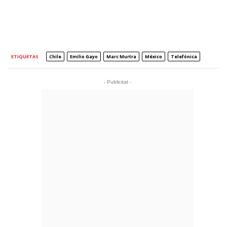
ETIQUETAS
Chile
Emilio Gayo
Marc Murtra
México
Telefónica
- Publicitat -