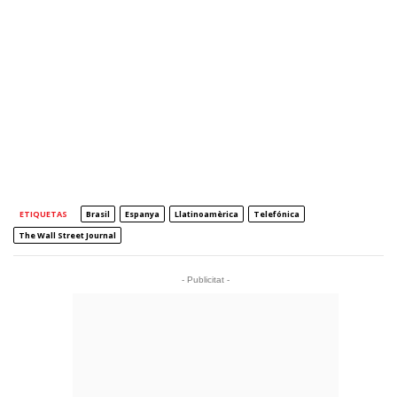
ETIQUETAS
Brasil
Espanya
Llatinoamèrica
Telefónica
The Wall Street Journal
- Publicitat -