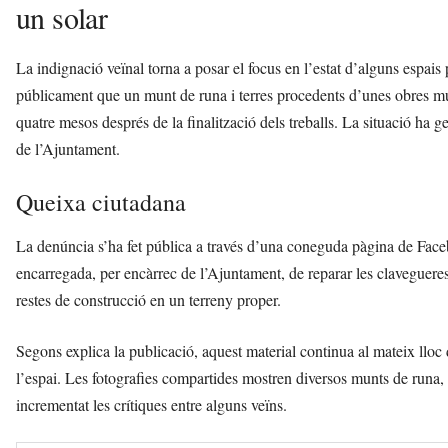
un solar
La indignació veïnal torna a posar el focus en l’estat d’alguns espai
públicament que un munt de runa i terres procedents d’unes obres mu
quatre mesos després de la finalització dels treballs. La situació ha g
de l’Ajuntament.
Queixa ciutadana
La denúncia s’ha fet pública a través d’una coneguda pàgina de Faceb
encarregada, per encàrrec de l’Ajuntament, de reparar les clavegueres 
restes de construcció en un terreny proper.
Segons explica la publicació, aquest material continua al mateix lloc 
l’espai. Les fotografies compartides mostren diversos munts de runa, te
incrementat les crítiques entre alguns veïns.