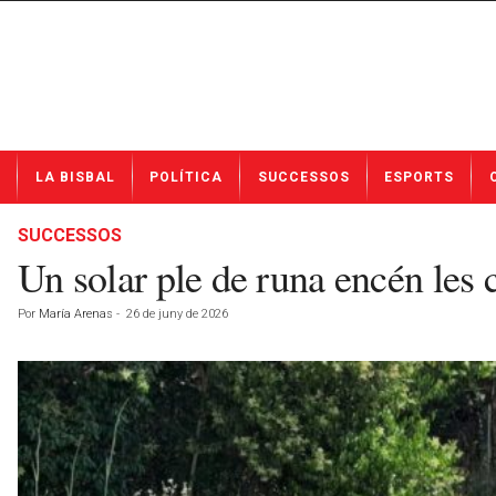
N
LA BISBAL
POLÍTICA
SUCCESSOS
ESPORTS
o
t
í
SUCCESSOS
c
Un solar ple de runa encén les 
i
e
Por
María Arenas
-
26 de juny de 2026
s
d
e
L
a
B
i
s