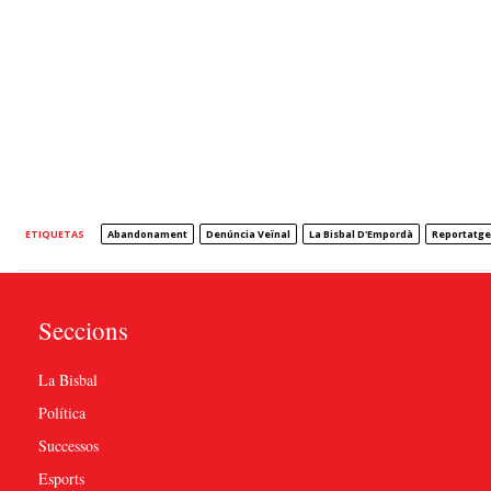
ETIQUETAS
Abandonament
Denúncia Veïnal
La Bisbal D'Empordà
Reportatge
Seccions
La Bisbal
Política
Successos
Esports