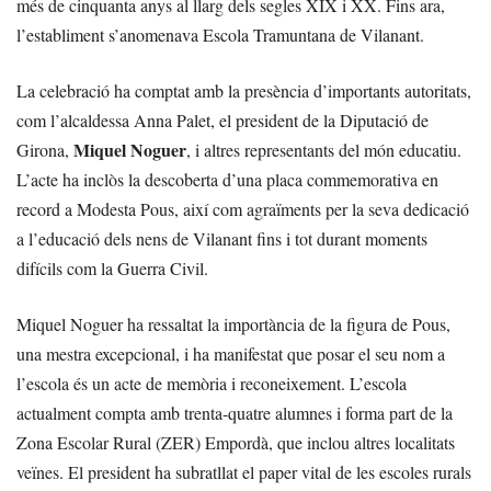
més de cinquanta anys al llarg dels segles XIX i XX. Fins ara,
l’establiment s’anomenava Escola Tramuntana de Vilanant.
La celebració ha comptat amb la presència d’importants autoritats,
com l’alcaldessa Anna Palet, el president de la Diputació de
Miquel Noguer
Girona,
, i altres representants del món educatiu.
L’acte ha inclòs la descoberta d’una placa commemorativa en
record a Modesta Pous, així com agraïments per la seva dedicació
a l’educació dels nens de Vilanant fins i tot durant moments
difícils com la Guerra Civil.
Miquel Noguer ha ressaltat la importància de la figura de Pous,
una mestra excepcional, i ha manifestat que posar el seu nom a
l’escola és un acte de memòria i reconeixement. L’escola
actualment compta amb trenta-quatre alumnes i forma part de la
Zona Escolar Rural (ZER) Empordà, que inclou altres localitats
veïnes. El president ha subratllat el paper vital de les escoles rurals