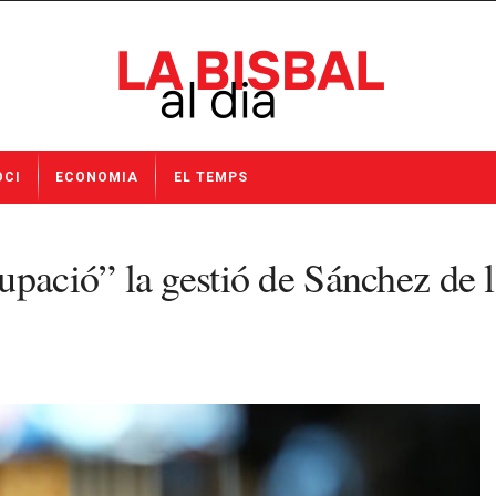
OCI
ECONOMIA
EL TEMPS
ació” la gestió de Sánchez de l’h