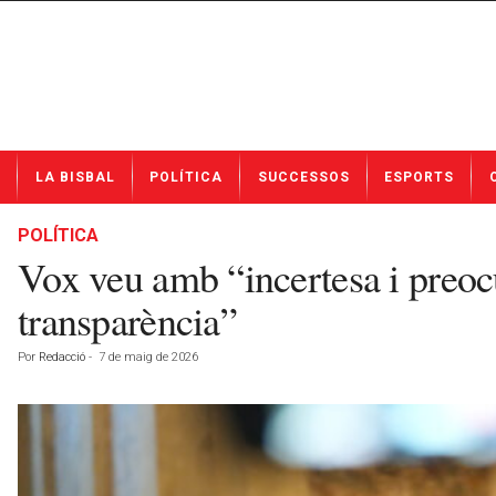
N
LA BISBAL
POLÍTICA
SUCCESSOS
ESPORTS
o
t
í
POLÍTICA
c
Vox veu amb “incertesa i preocup
i
e
transparència”
s
d
Por
Redacció
-
7 de maig de 2026
e
L
a
B
i
s