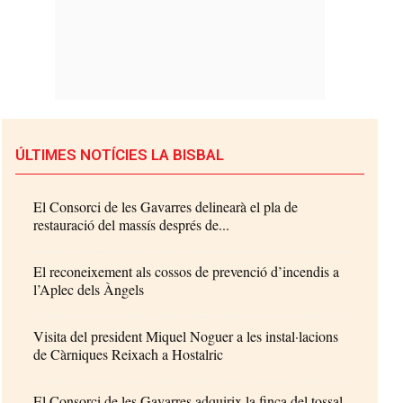
ÚLTIMES NOTÍCIES LA BISBAL
El Consorci de les Gavarres delinearà el pla de
restauració del massís després de...
El reconeixement als cossos de prevenció d’incendis a
l’Aplec dels Àngels
Visita del president Miquel Noguer a les instal·lacions
de Càrniques Reixach a Hostalric
El Consorci de les Gavarres adquirix la finca del tossal