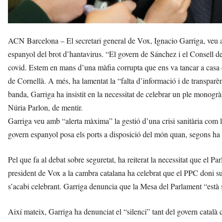
ACN Barcelona – El secretari general de Vox, Ignacio Garriga, veu am
espanyol del brot d’hantavirus. “El govern de Sánchez i el Consell de 
covid. Estem en mans d’una màfia corrupta que ens va tancar a casa d
de Cornellà. A més, ha lamentat la “falta d’informació i de transparènc
banda, Garriga ha insistit en la necessitat de celebrar un ple monogràf
Núria Parlon, de mentir.
Garriga veu amb “alerta màxima” la gestió d’una crisi sanitària com l
govern espanyol posa els ports a disposició del món quan, segons ha dit
Pel que fa al debat sobre seguretat, ha reiterat la necessitat que el 
president de Vox a la cambra catalana ha celebrat que el PPC doni su
s’acabi celebrant. Garriga denuncia que la Mesa del Parlament “està 
Així mateix, Garriga ha denunciat el “silenci” tant del govern català