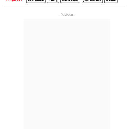
ETIQUETAS
AP Institute
Cabify
David Pérez
Joan Navarro
Madrid
- Publicitat -