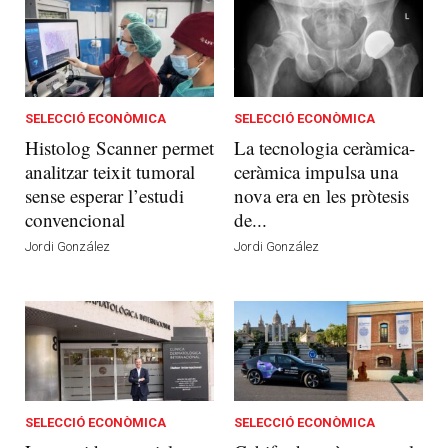
SELECCIÓ ECONÒMICA
SELECCIÓ ECONÒMICA
Histolog Scanner permet
La tecnologia ceràmica-
analitzar teixit tumoral
ceràmica impulsa una
sense esperar l’estudi
nova era en les pròtesis
convencional
de...
Jordi González
Jordi González
SELECCIÓ ECONÒMICA
SELECCIÓ ECONÒMICA