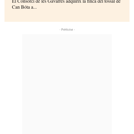
El Consorci de les Gavarres adquirix la finca del tossal de
Can Bóta a...
- Publicitat -