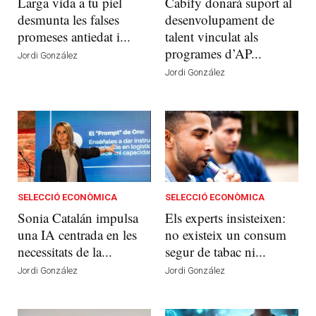
Larga vida a tu piel
Cabify donarà suport al
desmunta les falses
desenvolupament de
promeses antiedat i...
talent vinculat als
programes d’AP...
Jordi González
Jordi González
SELECCIÓ ECONÒMICA
SELECCIÓ ECONÒMICA
Sonia Catalán impulsa
Els experts insisteixen:
una IA centrada en les
no existeix un consum
necessitats de la...
segur de tabac ni...
Jordi González
Jordi González