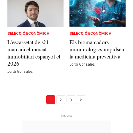
SELECCIÓ ECONÒMICA
SELECCIÓ ECONÒMICA
L’escassetat de sòl
Els biomarcadors
marcarà el mercat
immunològics impulsen
immobiliari espanyol el
la medicina preventiva
2026
Jordi González
Jordi González
1
2
3
- Publicitat -