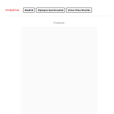
ETIQUETAS
Madrid
Olympia Quirónsalud
Víctor Díez Nicolás
- Publicitat -