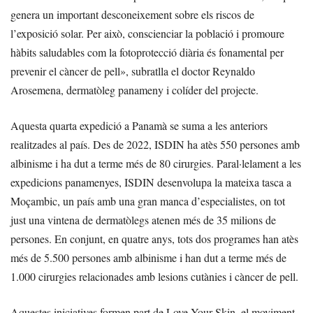
genera un important desconeixement sobre els riscos de
l’exposició solar. Per això, conscienciar la població i promoure
hàbits saludables com la fotoprotecció diària és fonamental per
prevenir el càncer de pell», subratlla el doctor Reynaldo
Arosemena, dermatòleg panameny i colíder del projecte.
Aquesta quarta expedició a Panamà se suma a les anteriors
realitzades al país. Des de 2022, ISDIN ha atès 550 persones amb
albinisme i ha dut a terme més de 80 cirurgies. Paral·lelament a les
expedicions panamenyes, ISDIN desenvolupa la mateixa tasca a
Moçambic, un país amb una gran manca d’especialistes, on tot
just una vintena de dermatòlegs atenen més de 35 milions de
persones. En conjunt, en quatre anys, tots dos programes han atès
més de 5.500 persones amb albinisme i han dut a terme més de
1.000 cirurgies relacionades amb lesions cutànies i càncer de pell.
Aquestes iniciatives formen part de Love Your Skin, el moviment