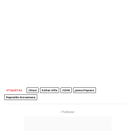
ETIQUETAS
Chiesi
Esther Villa
ISDIN
Jaime Piquero
Reynaldo Arosemena
- Publicitat -