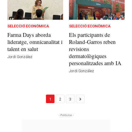
SELECCIÓ ECONÒMICA
SELECCIÓ ECONÒMICA
Farma Days aborda
Els participants de
lideratge, omnicanalitat i
Roland-Garros reben
talent en salut
revisions
dermatològiques
Jordi González
personalitzades amb IA
Jordi González
1
2
3
- Publicitat -