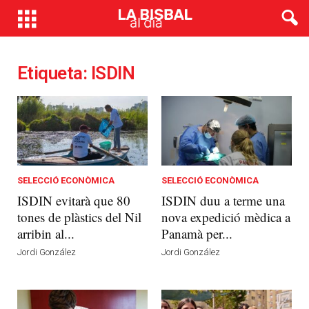
Etiqueta: ISDIN
SELECCIÓ ECONÒMICA
SELECCIÓ ECONÒMICA
ISDIN evitarà que 80
ISDIN duu a terme una
tones de plàstics del Nil
nova expedició mèdica a
arribin al...
Panamà per...
Jordi González
Jordi González