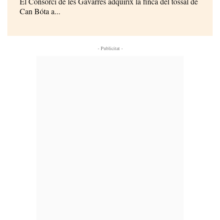
El Consorci de les Gavarres adquirix la finca del tossal de
Can Bóta a...
- Publicitat -