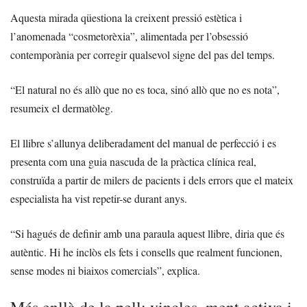
Aquesta mirada qüestiona la creixent pressió estètica i
l’anomenada “cosmetorèxia”, alimentada per l’obsessió
contemporània per corregir qualsevol signe del pas del temps.
“El natural no és allò que no es toca, sinó allò que no es nota”,
resumeix el dermatòleg.
El llibre s’allunya deliberadament del manual de perfecció i es
presenta com una guia nascuda de la pràctica clínica real,
construïda a partir de milers de pacients i dels errors que el mateix
especialista ha vist repetir-se durant anys.
“Si hagués de definir amb una paraula aquest llibre, diria que és
autèntic. Hi he inclòs els fets i consells que realment funcionen,
sense modes ni biaixos comercials”, explica.
Més enllà de la pell: vincles, ment activa i