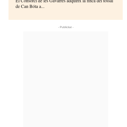
El Consorci de les Gavarres adquirix la finca del tossal
de Can Bóta a...
- Publicitat -