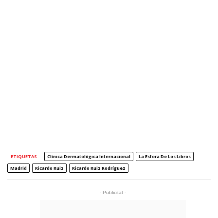
ETIQUETAS
Clínica Dermatològica Internacional
La Esfera De Los Libros
Madrid
Ricardo Ruiz
Ricardo Ruiz Rodríguez
- Publicitat -