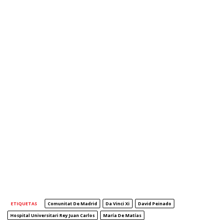
ETIQUETAS
Comunitat De Madrid
Da Vinci Xi
David Peinado
Hospital Universitari Rey Juan Carlos
María De Matías