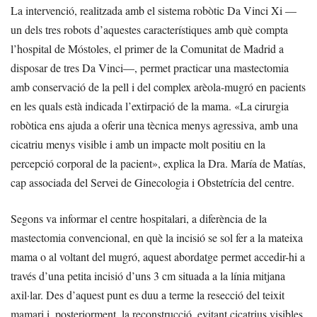
La intervenció, realitzada amb el sistema robòtic Da Vinci Xi —
un dels tres robots d’aquestes característiques amb què compta
l’hospital de Móstoles, el primer de la Comunitat de Madrid a
disposar de tres Da Vinci—, permet practicar una mastectomia
amb conservació de la pell i del complex arèola-mugró en pacients
en les quals està indicada l’extirpació de la mama. «La cirurgia
robòtica ens ajuda a oferir una tècnica menys agressiva, amb una
cicatriu menys visible i amb un impacte molt positiu en la
percepció corporal de la pacient», explica la Dra. María de Matías,
cap associada del Servei de Ginecologia i Obstetrícia del centre.
Segons va informar el centre hospitalari, a diferència de la
mastectomia convencional, en què la incisió se sol fer a la mateixa
mama o al voltant del mugró, aquest abordatge permet accedir-hi a
través d’una petita incisió d’uns 3 cm situada a la línia mitjana
axil·lar. Des d’aquest punt es duu a terme la resecció del teixit
mamari i, posteriorment, la reconstrucció, evitant cicatrius visibles