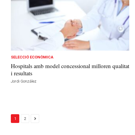
SELECCIÓ ECONÒMICA
Hospitals amb model concessional milloren qualitat
i resultats
Jordi González
1
2