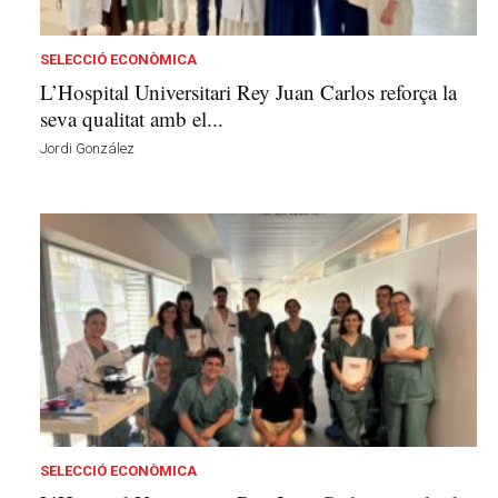
b
a
l
SELECCIÓ ECONÒMICA
d
L’Hospital Universitari Rey Juan Carlos reforça la
e
seva qualitat amb el...
l
Jordi González
'
E
m
p
o
r
d
à
a
v
u
i
SELECCIÓ ECONÒMICA