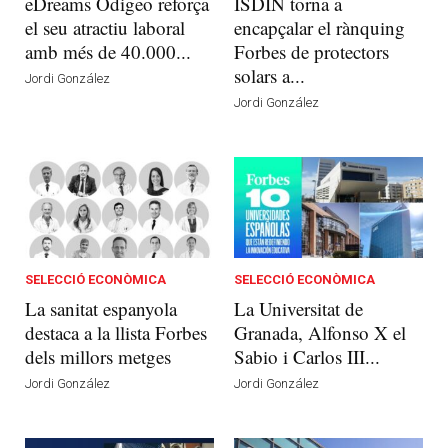
eDreams Odigeo reforça
ISDIN torna a
el seu atractiu laboral
encapçalar el rànquing
amb més de 40.000...
Forbes de protectors
solars a...
Jordi González
Jordi González
SELECCIÓ ECONÒMICA
SELECCIÓ ECONÒMICA
La sanitat espanyola
La Universitat de
destaca a la llista Forbes
Granada, Alfonso X el
dels millors metges
Sabio i Carlos III...
Jordi González
Jordi González