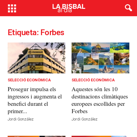
Etiqueta: Forbes
SELECCIÓ ECONÒMICA
SELECCIÓ ECONÒMICA
Prosegur impulsa els
Aquestes són les 10
ingressos i augmenta el
destinacions climàtiques
benefici durant el
europees escollides per
primer...
Forbes
Jordi González
Jordi González