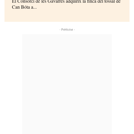
El Consorci de les Gavarres adquirix la finca del tossal de
Can Bóta a...
- Publicitat -