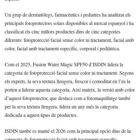
Un grup de dermatòlegs, farmacèutics i pediatres ha analitzat els
principals fotoprotectors solars disponibles al mercat espanyol i ha
classificat els cinc millors productes dins de cinc categories
diferents: fotoprotecció facial sense color ni tractament, facial amb
color, facial amb tractament específic, corporal i pediàtrica.
Com el 2025, Fusion Water Magic SPF50 d’ISDIN lidera la
categoria de fotoprotecció facial sense color ni tractament. Segons
els experts, la seva textura lleugera, frescor i comoditat en l’ús la
porten a liderar aquesta categoria. Així mateix, la versió amb color
d’aquest fotoprotector, que destaca com a fotomaquillatge també
per la seva textura lleugera, lidera un any més la categoria
dedicada a aquest tipus de productes.
ISDIN també es manté el 2026 com la principal opció dins de la
categoria de fotoprotecció facial amb tractament específic.