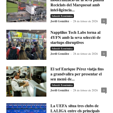
Reciclats del Marquesat amb
intel·ligència...
Selecció Econòmica
Jordi González
-
28 de febrer de 2026
0
Napptilus Tech Labs torna al
4YFN amb la seva selecció de
startups disruptives
Selecció Econòmica
Jordi González
-
28 de febrer de 2026
0
El xef Enrique Pérez viatja fins
a grandvalira per presentar el
seu menú de...
Selecció Econòmica
Jordi González
-
28 de febrer de 2026
0
La UEFA situa tres clubs de
LALIGA entre els principals