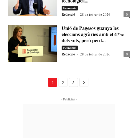
tecnològica...
Economia
Redacció
-
28 de febrer de 2026
0
Unió de Pagesos guanya les
eleccions agràries amb el 47%
dels vots, però perd...
Economia
Redacció
-
28 de febrer de 2026
0
1
2
3
- Publicitat -