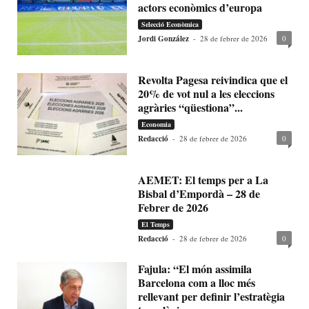
actors econòmics d’europa
Selecció Econòmica
Jordi González
-
28 de febrer de 2026
0
Revolta Pagesa reivindica que el
20% de vot nul a les eleccions
agràries “qüestiona”...
Economia
Redacció
-
28 de febrer de 2026
0
AEMET: El temps per a La
Bisbal d’Empordà – 28 de
Febrer de 2026
El Temps
Redacció
-
28 de febrer de 2026
0
Fajula: “El món assimila
Barcelona com a lloc més
rellevant per definir l’estratègia