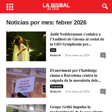
Noticias por mes: febrer 2026
Judit Neddermann s’enlaira a
l’Auditori de Girona al costat de
la GIO Symphonia per...
Oci
Redacció
-
28 de febrer de 2026
0
El moviment per l’habitatge
clama a Barcelona contra la
caiguda de la moratòria dels...
Economia
Redacció
-
28 de febrer de 2026
0
Grupo Griñó impulsa la
modernització de la seva planta